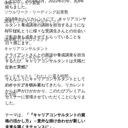
したのが、2014年3月。2022年の今、丸8年
体験セッション募集
経ちました。
ソウルワーク・リーディング起業塾
2018年からリカレントにて、キャリアコンサ
講座ビジネスコンサルティング
ルタント養成講座の講師を担当するようにな
お知らせ
り、ほんとうに様々な受講生さんとの出会い
で私自身も成長させてもらっていることを
講座格上げプロジェクト
日々感じます。
キャリアコンサルタント
クライアントさんとの面談や養成講座を担当
キャリアコンサルティング
するたび、キャリアコンサルタントは天職だ
グリーフケア
なあと実感。
ポッドキャスト『わたしに還る時間』
そんなふうにキャリアコンサルタントとして
のキャリアを積み重ねてきたら、リカレント
スピリチュアリティ
からお声がけがかかり、このたびプレミアム
大学院
セミナーに登壇させていただくことになりま
した。
テーマは、
「『キャリアコンサルタントの資
格の活かし方』－意外な掛け合わせが新しい
未来を築く大チャンスに」。