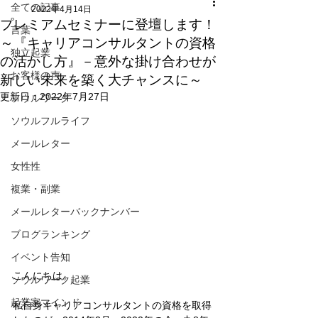
全ての記事
2022年4月14日
プレミアムセミナーに登壇します！
言葉
～『キャリアコンサルタントの資格
独立起業
の活かし方』－意外な掛け合わせが
お客様の声
新しい未来を築く大チャンスに～
更新日：
2022年7月27日
ソウルワーク
ソウルフルライフ
メールレター
女性性
複業・副業
メールレターバックナンバー
ブログランキング
イベント告知
こんにちは。
ソウルワーク起業
起業家マインド
私自身キャリアコンサルタントの資格を取得