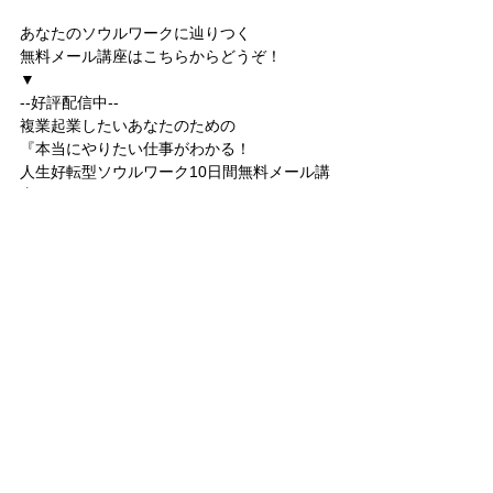
あなたのソウルワークに辿りつく
無料メール講座はこちらからどうぞ！
▼
--好評配信中--
複業起業したいあなたのための
『本当にやりたい仕事がわかる！
人生好転型ソウルワーク10日間無料メール講
座』
■ご登録はこちら⇒ 
https://canyon-
ex.jp/fx20311/storycd 
■詳細はこちら⇒ 
http://www.sakuravivalavida.com/mailmagazi
ne 
－－－－－－－－－－－
魂がよろこぶ仕事で
複業起業を成功にみちびく
ソウルワーク・リーディング