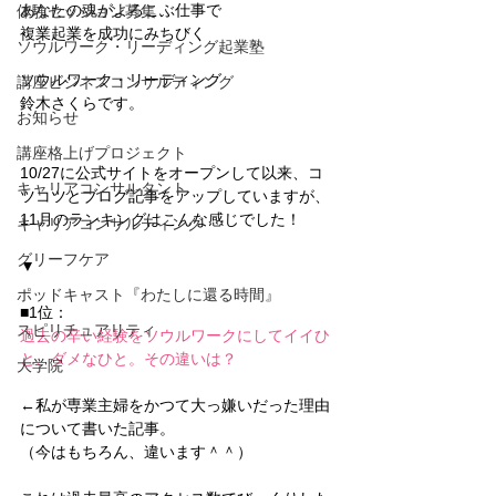
あなたの魂がよろこぶ仕事で
体験セッション募集
複業起業を成功にみちびく
ソウルワーク・リーディング起業塾
ソウルワーク・リーディング
講座ビジネスコンサルティング
鈴木さくらです。
お知らせ
講座格上げプロジェクト
10/27に公式サイトをオープンして以来、コ
キャリアコンサルタント
ツコツとブログ記事をアップしていますが、
11月のランキングはこんな感じでした！
キャリアコンサルティング
グリーフケア
▼
ポッドキャスト『わたしに還る時間』
■1位：
スピリチュアリティ
過去の辛い経験をソウルワークにしてイイひ
と、ダメなひと。その違いは？
大学院
←私が専業主婦をかつて大っ嫌いだった理由
について書いた記事。
（今はもちろん、違います＾＾）