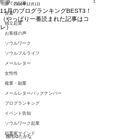
全ての記事
2016年12月1日
11月のブログランキングBEST3！
言葉
（やっぱり一番読まれた記事はコ
独立起業
レ）
お客様の声
ソウルワーク
ソウルフルライフ
メールレター
女性性
複業・副業
メールレターバックナンバー
ブログランキング
イベント告知
ソウルワーク起業
起業家マインド
感性ゆたかな