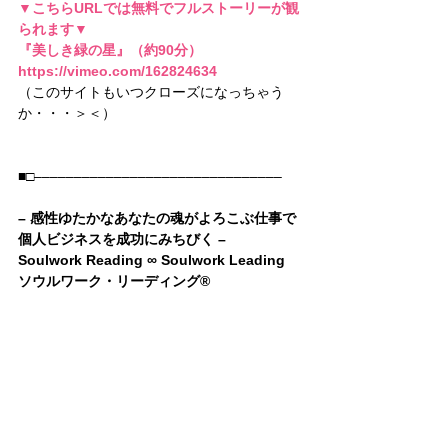
▼こちらURLでは無料でフルストーリーが観
られます▼
『美しき緑の星』（約90分）
https://vimeo.com/162824634
（このサイトもいつクローズになっちゃう
か・・・＞＜）
■□–––––––––––––––––––––––––––––––
– 感性ゆたかなあなたの魂がよろこぶ仕事で
個人ビジネスを成功にみちびく –
Soulwork Reading ∞ Soulwork Leading
ソウルワーク・リーディング®︎
鈴木さくら
『本当にやりたい仕事で起業する！
人生好転型ソウルワーク10日間無料メール講
座』
はこちらから▼
http://www.sakuravivalavida.com/mailmagazi