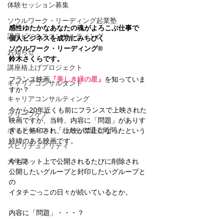
体験セッション募集
ソウルワーク・リーディング起業塾
感性ゆたかなあなたの魂がよろこぶ仕事で
講座ビジネスコンサルティング
個人ビジネスを成功にみちびく 
ソウルワーク・リーディング®︎
お知らせ
鈴木さくらです。
講座格上げプロジェクト
フランス映画
『美しき緑の星』
を知っていま
キャリアコンサルタント
すか？
キャリアコンサルティング
今から20年近くも前にフランスで上映された
グリーフケア
映画ですが、当時、内容に「問題」がありす
ポッドキャスト『わたしに還る時間』
ぎると烙印され、上映が禁止になったという
経緯のある映画です。
スピリチュアリティ
大学院
今もネット上で公開されるたびに削除され
公開したいグループと封印したいグループと
の
イタチごっこの日々が続いているとか。
内容に「問題」・・・？