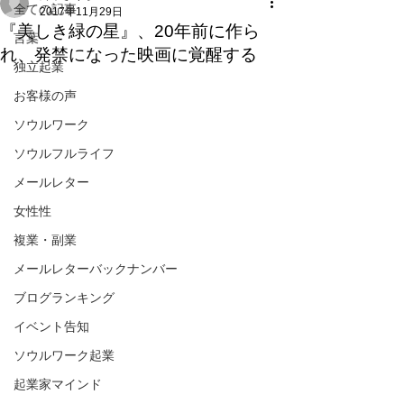
全ての記事
2017年11月29日
『美しき緑の星』、20年前に作ら
言葉
れ、発禁になった映画に覚醒する
独立起業
お客様の声
ソウルワーク
ソウルフルライフ
メールレター
女性性
複業・副業
メールレターバックナンバー
ブログランキング
イベント告知
ソウルワーク起業
起業家マインド