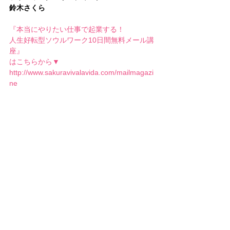
鈴木さくら
『本当にやりたい仕事で起業する！
人生好転型ソウルワーク10日間無料メール講
座』
はこちらから▼
http://www.sakuravivalavida.com/mailmagazi
ne
#人生の課題
#波動
#言葉
#自分を知る
ソウルフルライフ
すべて表示
最新記事