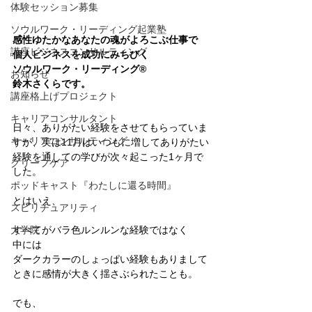
体験セッション募集
ソウルワーク・リーディング起業塾
感性ゆたかなあなたの魂がよろこぶ仕事で
講座ビジネスコンサルティング
個人ビジネスを成功にみちびく 
ソウルワーク・リーディング®︎
お知らせ
鈴木さくらです。
講座格上げプロジェクト
キャリアコンサルタント
日々、ありがたい経験をさせてもらっていま
キャリアコンサルティング
すが、実は11月はいつもに増してありがたい
経験を通しての学びが次々起こった1ヶ月で
グリーフケア
した。
ポッドキャスト『わたしに還る時間』
とはいえ、
スピリチュアリティ
すべてがバラ色ルンルンな経験ではなく
大学院
中には
ダークカラーのしょっぱい経験もありまして
ときに感情が大きく揺さぶられたことも。
でも、