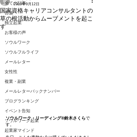
全ての記事
2019年9月12日
国家資格キャリアコンサルタントの
言葉
草の根活動からムーブメントを起こ
独立起業
す
お客様の声
ソウルワーク
ソウルフルライフ
メールレター
女性性
複業・副業
メールレターバックナンバー
ブログランキング
イベント告知
ソウルワーク・リーディング®鈴木さくら
で
ソウルワーク起業
す。
起業家マインド