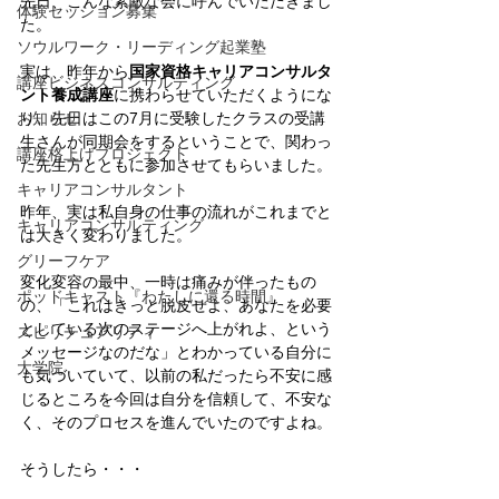
先日、こんな素敵な会に呼んでいただきまし
体験セッション募集
た。
ソウルワーク・リーディング起業塾
実は、昨年から
国家資格キャリアコンサルタ
講座ビジネスコンサルティング
ント養成講座
に携わらせていただくようにな
り、先日はこの7月に受験したクラスの受講
お知らせ
生さんが同期会をするということで、関わっ
講座格上げプロジェクト
た先生方とともに参加させてもらいました。
キャリアコンサルタント
昨年、実は私自身の仕事の流れがこれまでと
キャリアコンサルティング
は大きく変わりました。
グリーフケア
変化変容の最中、一時は痛みが伴ったもの
ポッドキャスト『わたしに還る時間』
の、「これはきっと脱皮せよ、あなたを必要
としている次のステージへ上がれよ、という
スピリチュアリティ
メッセージなのだな」とわかっている自分に
大学院
も気づいていて、以前の私だったら不安に感
じるところを今回は自分を信頼して、不安な
く、そのプロセスを進んでいたのですよね。
そうしたら・・・