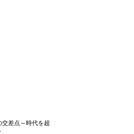
の交差点～時代を超
～