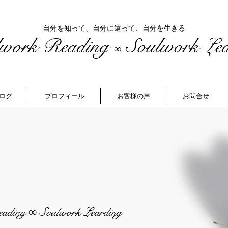
自分を知って、自分に還って、自分を生きる
lwork Reading
Soulwork Lea
∞
ログ
プロフィール
お客様の声
お問合せ
eading
Soulwork Learding
∞