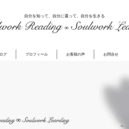
自分を知って、自分に還って、自分を生きる
lwork Reading
Soulwork Lea
∞
ログ
プロフィール
お客様の声
お問合せ
eading
Soulwork Learding
∞