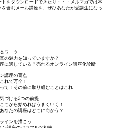
ートをダウンロードできたり・・・メルマガでは本
ツを含むメール講座を、ぜひあなたが受講生になっ
画＆ワーク
の真の魅力を知っていますか？
講座に適している？売れるオンライン講座化診断
イン講座の盲点
はこれで万全！
待って！その前に取り組むことはこれ
気づける3つの前提
①ここから始めればうまくいく！
②あなたの講座はどこに向かう？
トラインを描こう
イン講座のパワフルな相棒