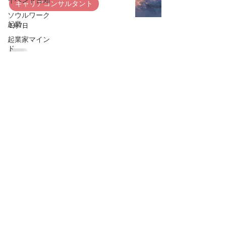
イベント告知
キャリアコンサルタント
ソウルワーク
起業
1月7日
起業家マイン
ド
体験セッショ
ン募集
本年もありがとうございまし
た！
ソウルワー
ク・リーディ
キャリアコンサルタント
ング起業塾
講座ビジネス
2025年12月29日
コンサルティ
ング
お知らせ
講座格上げプ
社会人が第一志望大学院一般入
ロジェクト
試を受験して合格した方法③～
キャリアコン
知能編～
サルタント
大学院
キャリアコン