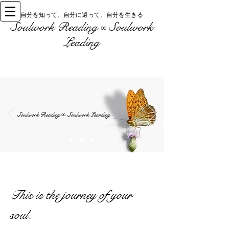
自分を知って、自分に還って、自分を生きる
Soulwork Reading
Soulwork
∞
Leading
Soulwork Reading
Soulwork Learding
∞
This is the journey of your
soul.