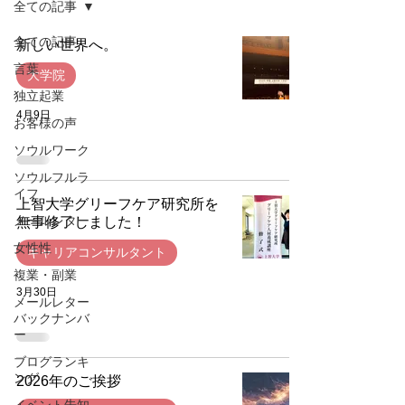
全ての記事
全ての記事
新しい世界へ。
言葉
大学院
独立起業
4月9日
お客様の声
ソウルワーク
ソウルフルラ
イフ
上智大学グリーフケア研究所を
メールレター
無事修了しました！
女性性
キャリアコンサルタント
複業・副業
3月30日
メールレター
バックナンバ
ー
ブログランキ
ング
2026年のご挨拶