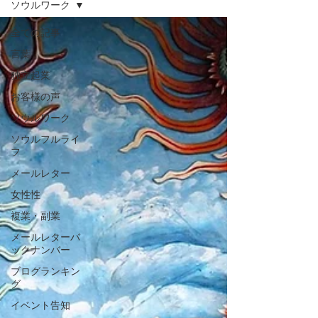
ソウルワーク
全ての記事
言葉
独立起業
お客様の声
ソウルワーク
ソウルフルライ
フ
メールレター
女性性
複業・副業
メールレターバ
ックナンバー
ブログランキン
グ
イベント告知