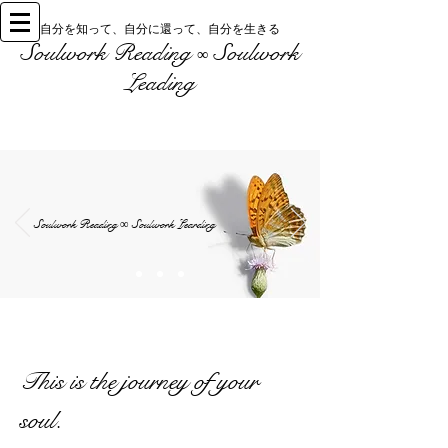
自分を知って、自分に還って、自分を生きる
Soulwork Reading
Soulwork
∞
Leading
Soulwork Reading
Soulwork Learding
∞
This is the journey of your
soul.