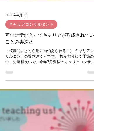
2023年4月3日
キャリアコンサルタント
互いに学び合ってキャリアが形成されていく
ことの奥深さ
（桜満開。さくら組に画伯あらわる！） キャリアコン
サルタントの鈴木さくらです。 桜が散りゆく季節の
中、先週相次いで、今年7月受検のキャリアコンサルタ
ント養成講座（通称さくら組）が2クラス修了となり、
若干ロス気味でございます笑。...