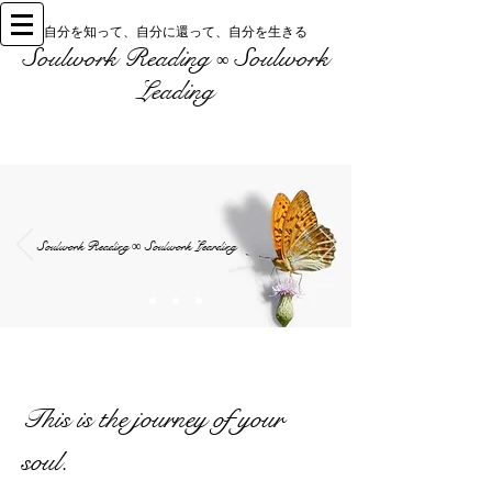
自分を知って、自分に還って、自分を生きる
Soulwork Reading
Soulwork
∞
Leading
Soulwork Reading
Soulwork Learding
∞
This is the journey of your
soul.