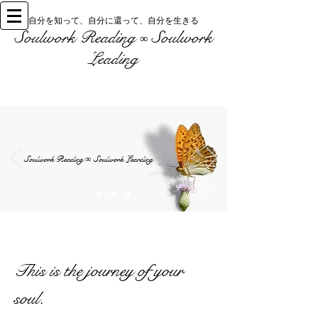
自分を知って、自分に還って、自分を生きる
Soulwork Reading
Soulwork
∞
Leading
Soulwork Reading
Soulwork Learding
∞
This is the journey of your
soul.