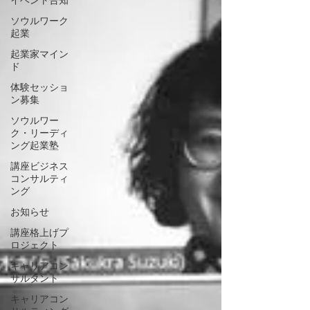
イベント告知
ソウルワーク
起業
起業家マイン
ド
体験セッショ
ン募集
ソウルワー
ク・リーディ
ング起業塾
講座ビジネス
コンサルティ
ング
お知らせ
講座格上げプ
ロジェクト
キャリアコン
サルタント
キャリアコン