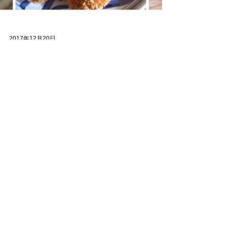
2017年12月20日
ソウルワーク起業
新たなストーリーを協力者とともに描く
感性ゆたかなあなたの魂がよろこぶ仕事で 個人ビジネ
スを成功にみちびく ソウルワーク・リーディング鈴木
さくらです。 そろそろ来年のことを考える時期となっ
てまいりました。 私はというと・・・ 共鳴、協業、共
栄…「3きょう」が来年の大きなテーマです。...